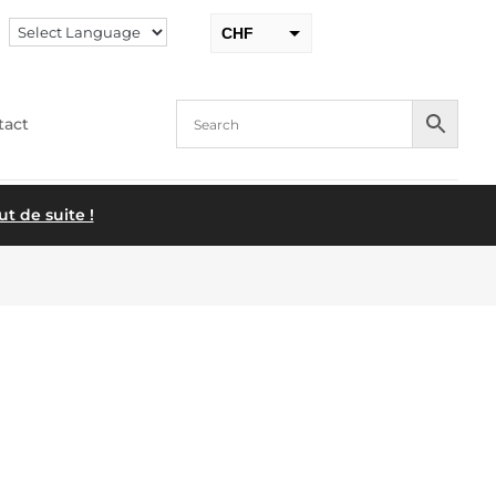
CHF
EUR
tact
 de suite !