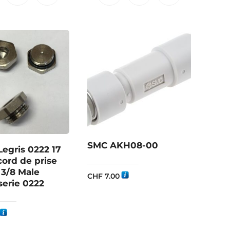
SMC AKH08-00
Legris 0222 17
ord de prise
3/8 Male
CHF
7.00
 serie 0222