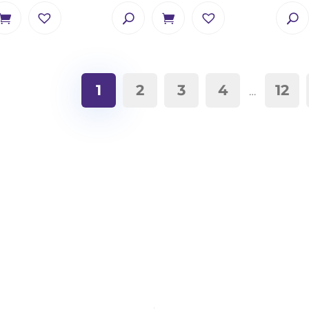
1
2
3
4
12
…