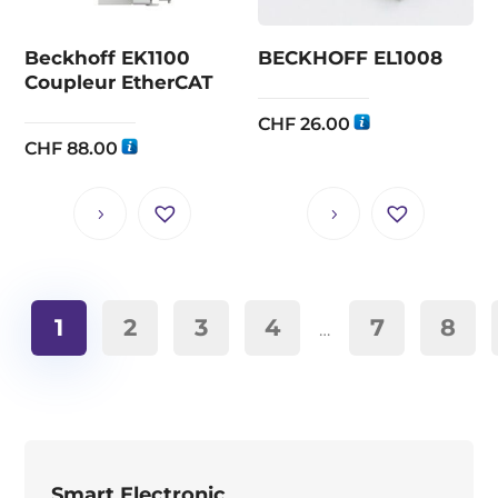
Beckhoff EK1100
BECKHOFF EL1008
Coupleur EtherCAT
CHF
26.00
CHF
88.00
1
2
3
4
7
8
…
Smart Electronic