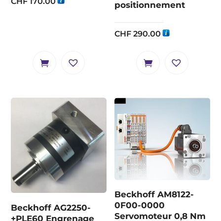
CHF
170.00
positionnement
CHF
290.00
Beckhoff AM8122-
0F00-0000
Beckhoff AG2250-
Servomoteur 0,8 Nm
+PLE60 Engrenage