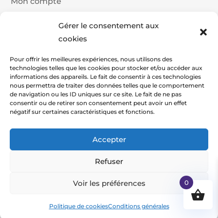
Mon compte
Détails du compte
Gérer le consentement aux
Historique de commande
cookies
Panier
Pour offrir les meilleures expériences, nous utilisons des
technologies telles que les cookies pour stocker et/ou accéder aux
Commander
informations des appareils. Le fait de consentir à ces technologies
nous permettra de traiter des données telles que le comportement
de navigation ou les ID uniques sur ce site. Le fait de ne pas
consentir ou de retirer son consentement peut avoir un effet
négatif sur certaines caractéristiques et fonctions.
2026 Copyright Pasatech - By STX Web
Accepter
Refuser
Voir les préférences
0
Politique de cookies
Conditions générales