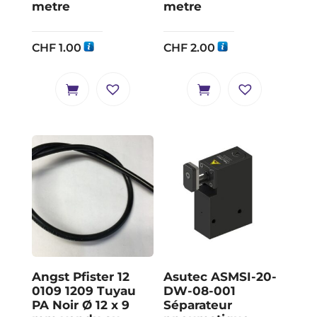
metre
metre
CHF
1.00
CHF
2.00
Angst Pfister 12
Asutec ASMSI-20-
0109 1209 Tuyau
DW-08-001
PA Noir Ø 12 x 9
Séparateur