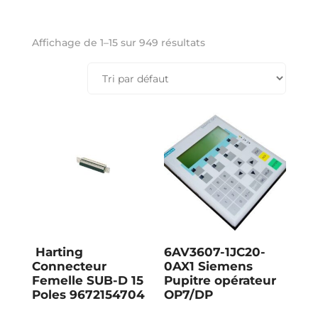
Affichage de 1–15 sur 949 résultats
Harting
6AV3607-1JC20-
Connecteur
0AX1 Siemens
Femelle SUB-D 15
Pupitre opérateur
Poles 9672154704
OP7/DP