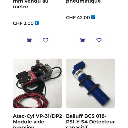
mm vendu au
pneumatique
metre
CHF
42.00
CHF
3.00
Atec-Cyl VP-31/DP2
Balluff BCS 018-
Module vide
PS1-Y-S4 Détecteur
pression
capacitif