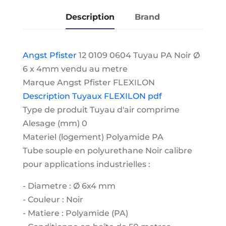
Ø
Description
Brand
6
x
4
Angst Pfister
12 0109 0604 Tuyau PA Noir Ø
mm
6 x 4mm vendu au metre
vendu
Marque Angst Pfister FLEXILON
au
Description Tuyaux FLEXILON pdf
metre
Type de produit Tuyau d'air comprime
Alesage (mm) 0
Materiel (logement) Polyamide PA
Tube souple en polyurethane Noir calibre
pour applications industrielles :
- Diametre : Ø 6x4 mm
- Couleur : Noir
- Matiere : Polyamide (PA)