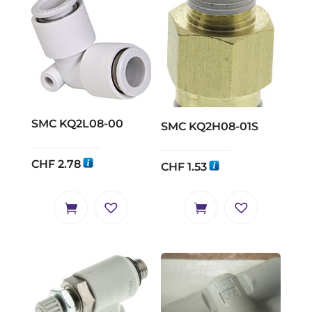
SMC KQ2L08-00
SMC KQ2H08-01S
CHF
2.78
CHF
1.53