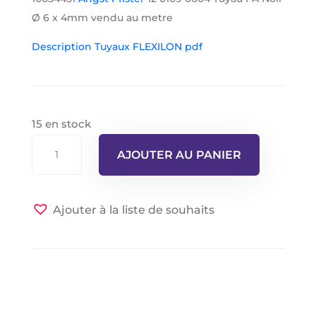
Ø 6 x 4mm vendu au metre
Description Tuyaux FLEXILON pdf
15 en stock
quantité
AJOUTER AU PANIER
de
Angst
Pfister
Ajouter à la liste de souhaits
12
0109
0604
Tuyau
PA
Noir