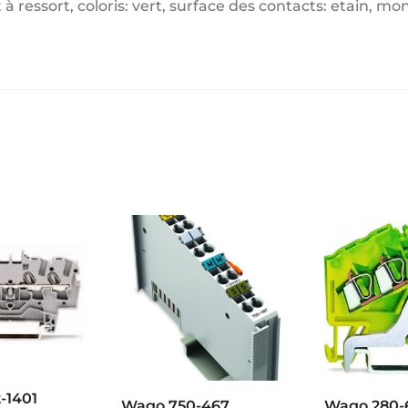
ressort, coloris: vert, surface des contacts: etain, 
-1401
Wago 750-467
Wago 280-