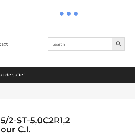
tact
 de suite !
5/2-ST-5,0C2R1,2
ur C.I.