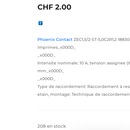
CHF
2.00
Phoenix Contact
ZEC1,5/2-ST-5,0C2R1,2 1883
imprimes_x000D_
_x000D_
Intensite nominale: 10 A, tension assignee (II
mm_x000D_
_x000D_
Type de raccordement: Raccordement à ressor
etain, montage: Technique de raccordement 
208 en stock