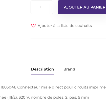
quantité
AJOUTER AU PANIER
de
Phoenix
Contact
Ajouter à la liste de souhaits
ZEC1,5/2-
ST-
5,0C2R1,2
1883048
Connecteur
pour
C.I.
Description
Brand
 1883048 Connecteur male direct pour circuits imprime
nee (III/2): 320 V, nombre de poles: 2, pas: 5 mm