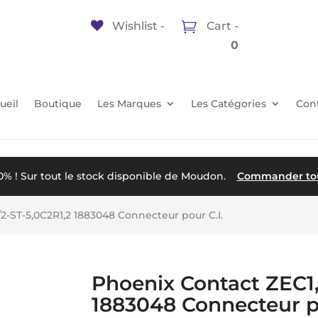
Wishlist -
Cart -
0
ueil
Boutique
Les Marques
Les Catégories
Con
50% ! Sur tout le stock disponible de Moudon.
Commander tout
2-ST-5,0C2R1,2 1883048 Connecteur pour C.I.
Phoenix Contact ZEC1,
1883048 Connecteur po