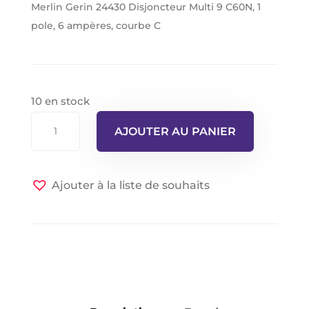
Merlin Gerin 24430 Disjoncteur Multi 9 C60N, 1
pole, 6 ampères, courbe C
10 en stock
quantité
AJOUTER AU PANIER
de
Merlin
Gerin
Ajouter à la liste de souhaits
24430